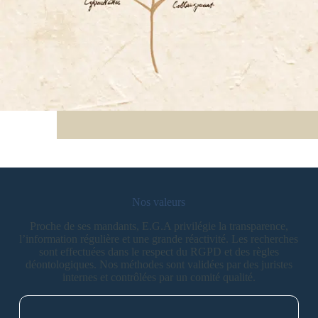
Nos valeurs
Proche de ses mandants, E.G.A privilégie la transparence,
l’information régulière et une grande réactivité. Les recherches
sont effectuées dans le respect du RGPD et des règles
déontologiques. Nos méthodes sont validées par des juristes
internes et contrôlées par un comité qualité.